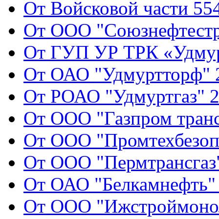
От Войсковой части 554
От ООО "Союзнефтестр
От ГУП УР ТРК «Удмур
От ОАО "Удмуртторф" 2
От РОАО "Удмуртгаз" 2
От ООО "Газпром транс
От ООО "Промтехбезопа
От ООО "Пермтрансгаз"
От ОАО "Белкамнефть" 
От ООО "Ижстроймонол